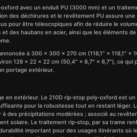
oly‑oxford avec un enduit PU (3000 mm) et un traitem
tion des déchirures et le revêtement PU assure une r
s pour être télescopiques afin de réduire le volume
 et des haubans en acier, ainsi que les éléments de 
ome.
annoncée à 300 × 300 × 270 cm (118,1″ × 118,1″ × 10
nviron 128 × 22 × 22 cm (50,4″ × 8,7″ × 8,7″), ce qui
un portage extérieur.
sage en extérieur. Le 210D rip‑stop poly‑oxford est u
suffisante pour la robustesse tout en restant léger
 à des précipitations modérées ; associé au revêtem
ement solaire. Le traitement rip‑stop, par sa trame 
durabilité important pour des usages itinérants où l