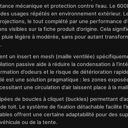
istance mécanique et protection contre l’eau. Le 6
ter des usages répétés en environnement extérieur. 
et projections, le tout complété par une performance 
 visibles sur la fiche produit d’origine. Cela signi
 la pluie légère à modérée, sans pour autant transf
.
grent un insert en mesh (maille ventilée) spécifiquem
ntilation passive aide à réduire la condensation à l’
formation d’odeurs et le risque de détérioration rap
é est une solution pragmatique : les zones exposées
ssitant une circulation d’air laissent place à la mail
quipées de boucles à cliquet (buckles) permettant d’a
de toit. Le système de fixation détachable facilite l’i
ables offrent une certaine adaptabilité pour des su
 véhicule ou de la tente.