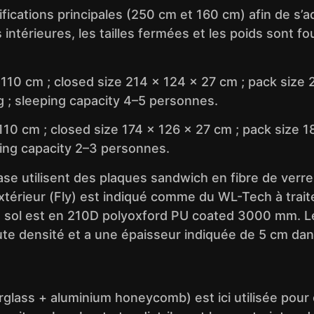
ications principales (250 cm et 160 cm) afin de s’a
intérieures, les tailles fermées et les poids sont fo
110 cm ; closed size 214 x 124 x 27 cm ; pack size 
kg ; sleeping capacity 4–5 personnes.
110 cm ; closed size 174 x 126 x 27 cm ; pack size 1
eping capacity 2–3 personnes.
base utilisent des plaques sandwich en fibre de ver
extérieur (Fly) est indiqué comme du WL-Tech à tra
 sol est en 210D polyoxford PU coated 3000 mm. Le 
te densité et a une épaisseur indiquée de 5 cm dans
lass + aluminium honeycomb) est ici utilisée pour off