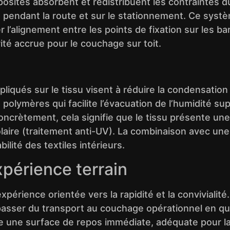
osites absorbent et redistribuent les contraintes du
ons pendant la route et sur le stationnement. Ce sy
r l’alignement entre les points de fixation sur les ba
té accrue pour le couchage sur toit.
ués sur le tissu visent à réduire la condensation et
de polymères qui facilite l’évacuation de l’humidité s
ètement, cela signifie que le tissu présente une t
laire (traitement anti-UV). La combinaison avec une
bilité des textiles intérieurs.
expérience terrain
xpérience orientée vers la rapidité et la convivialité
passer du transport au couchage opérationnel en q
e une surface de repos immédiate, adéquate pour la m