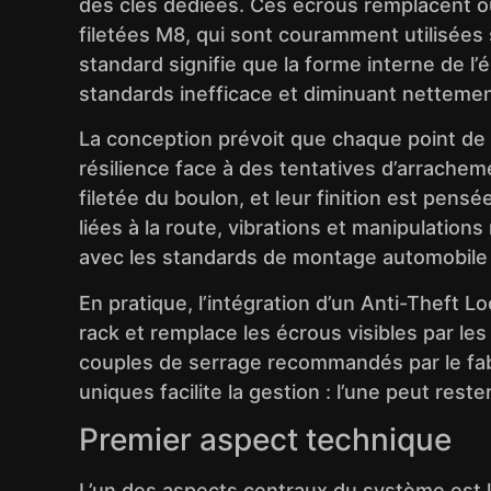
des clés dédiées. Ces écrous remplacent o
filetées M8, qui sont couramment utilisées 
standard signifie que la forme interne de l
standards inefficace et diminuant nettement 
La conception prévoit que chaque point de 
résilience face à des tentatives d’arrache
filetée du boulon, et leur finition est pens
liées à la route, vibrations et manipulation
avec les standards de montage automobile 
En pratique, l’intégration d’un Anti-Theft L
rack et remplace les écrous visibles par les
couples de serrage recommandés par le fabri
uniques facilite la gestion : l’une peut res
Premier aspect technique
L’un des aspects centraux du système est l’