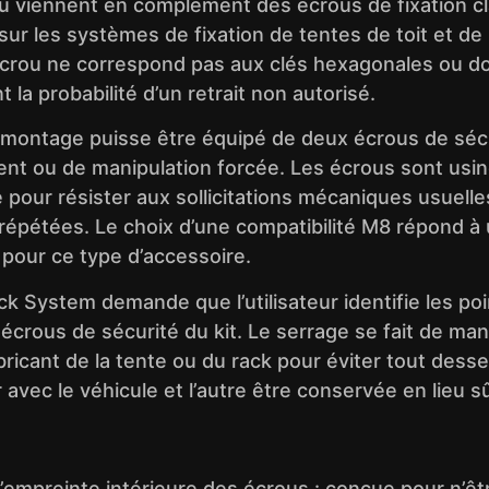
u viennent en complément des écrous de fixation c
sur les systèmes de fixation de tentes de toit et de
’écrou ne correspond pas aux clés hexagonales ou dou
la probabilité d’un retrait non autorisé.
montage puisse être équipé de deux écrous de sécuri
ment ou de manipulation forcée. Les écrous sont usin
ée pour résister aux sollicitations mécaniques usuell
s répétées. Le choix d’une compatibilité M8 répond à
pour ce type d’accessoire.
ock System demande que l’utilisateur identifie les poi
 écrous de sécurité du kit. Le serrage se fait de ma
cant de la tente ou du rack pour éviter tout desser
ter avec le véhicule et l’autre être conservée en lie
empreinte intérieure des écrous : conçue pour n’êtr