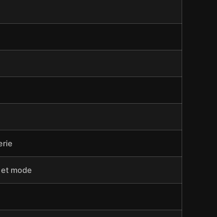
erie
é et mode